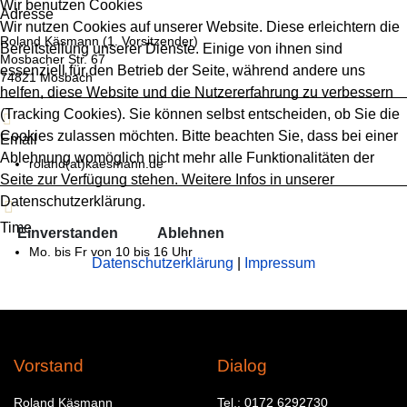
Wir benutzen Cookies
Adresse
Wir nutzen Cookies auf unserer Website. Diese erleichtern die
Roland Käsmann (1. Vorsitzender)
Bereitstellung unserer Dienste. Einige von ihnen sind
Mosbacher Str. 67
essenziell für den Betrieb der Seite, während andere uns
74821 Mosbach
helfen, diese Website und die Nutzererfahrung zu verbessern
(Tracking Cookies). Sie können selbst entscheiden, ob Sie die
Cookies zulassen möchten. Bitte beachten Sie, dass bei einer
Email
Ablehnung womöglich nicht mehr alle Funktionalitäten der
roland(at)kaesmann.de
Seite zur Verfügung stehen. Weitere Infos in unserer
Datenschutzerklärung.
Time
Einverstanden
Ablehnen
Mo. bis Fr von 10 bis 16 Uhr
Datenschutzerklärung
|
Impressum
Vorstand
Dialog
Roland Käsmann
Tel.: 0172 6292730