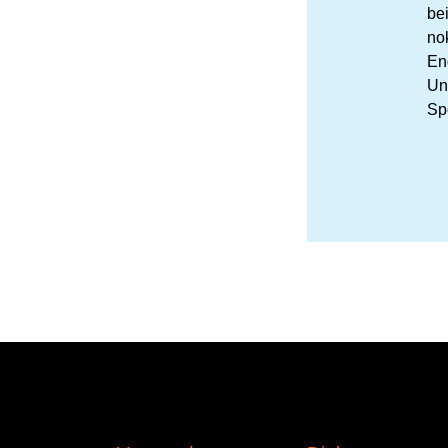
be
no
En
Un
Sp