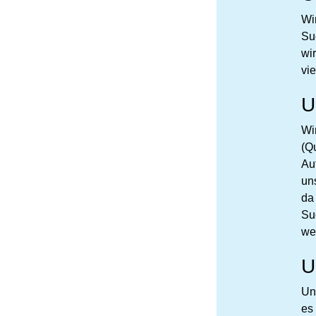
Wi
Su
wi
vi
U
Wi
(Qu
Au
un
da
Su
we
U
Un
es