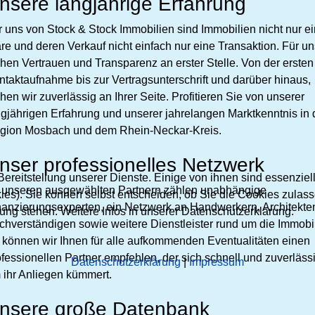
nsere langjährige Erfahrung
r uns von Stock & Stock Immobilien sind Immobilien nicht nur e
re und deren Verkauf nicht einfach nur eine Transaktion. Für un
ehen Vertrauen und Transparenz an erster Stelle. Von der ersten
ntaktaufnahme bis zur Vertragsunterschrift und darüber hinaus,
hen wir zuverlässig an Ihrer Seite. Profitieren Sie von unserer
ngjährigen Erfahrung und unserer jahrelangen Marktkenntnis in 
gion Mosbach und dem Rhein-Neckar-Kreis.
nser professionelles Netzwerk
ereitstellung unserer Dienste. Einige von ihnen sind essenziell
 unseren ausgewählten Partnern zählen unabhängige
es). Sie können selbst entscheiden, ob Sie die Cookies zulass
nanzierungsexperten, ein Netzwerk an Handwerkern, Architekte
gung stehen. Weitere Infos in unserer Datenschutzerklärung.
chverständigen sowie weitere Dienstleister rund um die Immobil
 können wir Ihnen für alle aufkommenden Eventualitäten einen
ofessionellen Partner empfehlen, der sich schnell und zuverläss
Datenschutzerklärung
|
Impressum
 ihr Anliegen kümmert.
nsere große Datenbank