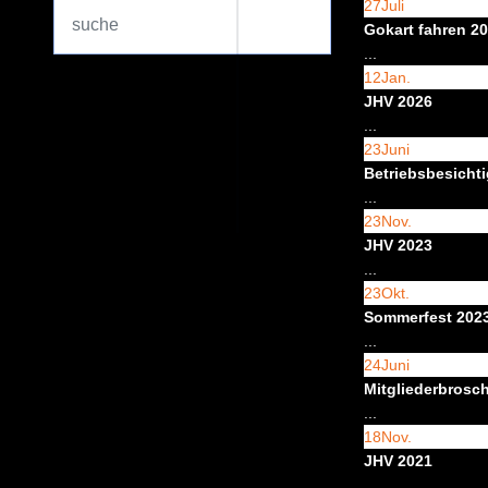
Search
27
Juli
...
Gokart fahren 2
...
12
Jan.
JHV 2026
...
23
Juni
Betriebsbesicht
...
23
Nov.
JHV 2023
...
23
Okt.
Sommerfest 202
...
24
Juni
Mitgliederbrosc
...
18
Nov.
JHV 2021
...