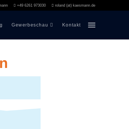
smann
+49 6261 973030
roland (at) kaesmann.de
og
Gewerbeschau
Kontakt
en