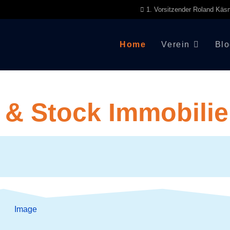
1. Vorsitzender Roland Kä
Home
Verein
Bl
 & Stock Immobili