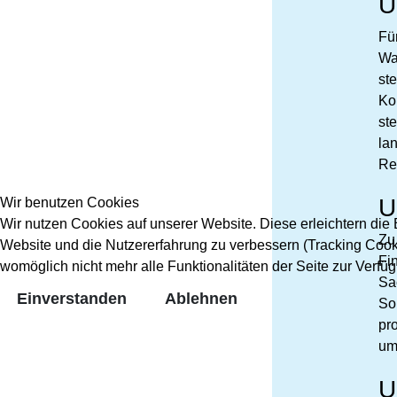
U
Fü
Wa
st
Ko
ste
la
Re
U
Wir benutzen Cookies
Wir nutzen Cookies auf unserer Website. Diese erleichtern die B
Zu
Website und die Nutzererfahrung zu verbessern (Tracking Cooki
Fi
womöglich nicht mehr alle Funktionalitäten der Seite zur Verfü
Sa
Einverstanden
Ablehnen
So
pr
um
U