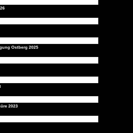
026
igung Ostberg 2025
3
hüre 2023